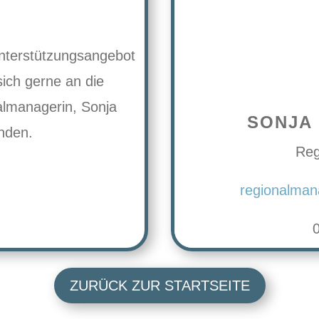
nterstützungsangebot
ich gerne an die
almanagerin, Sonja
SONJA
nden.
Reg
regionalma
ZURÜCK ZUR STARTSEITE